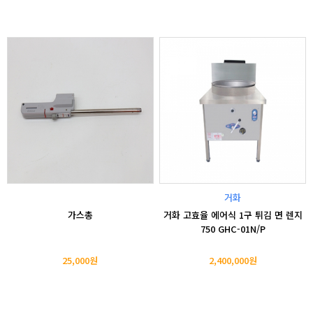
거화
가스총
거화 고효율 에어식 1구 튀김 면 렌지
750 GHC-01N/P
25,000원
2,400,000원