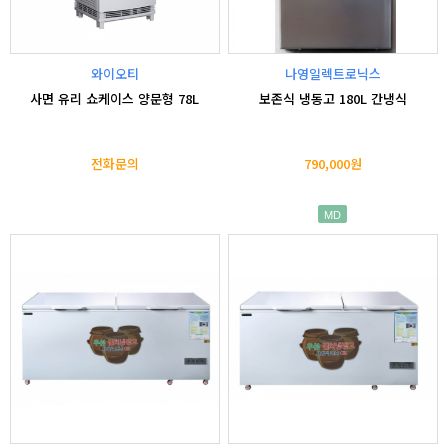
와이오티
나영일렉트로닉스
사면 유리 쇼케이스 양문형 78L
보존식 냉동고 180L 간냉식
전화문의
790,000원
MD