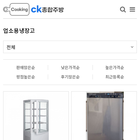
업소용냉장고
전체
판매많은순
낮은가격순
높은가격순
평점높은순
후기많은순
최근등록순