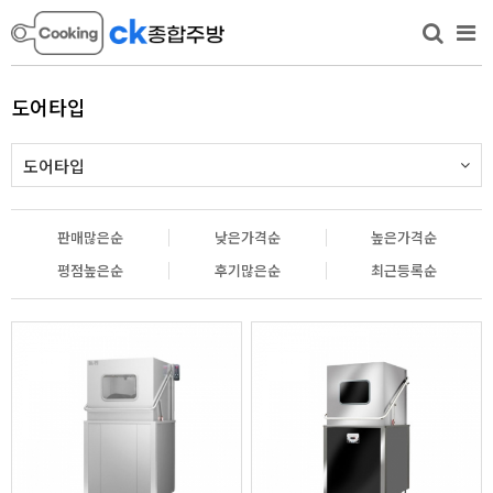
도어타입
도어타입
판매많은순
낮은가격순
높은가격순
평점높은순
후기많은순
최근등록순