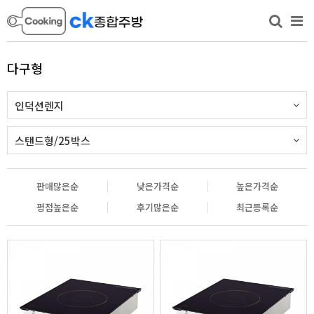
다구형
인덕션렌지
스탠드형/25박스
판매많은순
낮은가격순
높은가격순
평점높은순
후기많은순
최근등록순