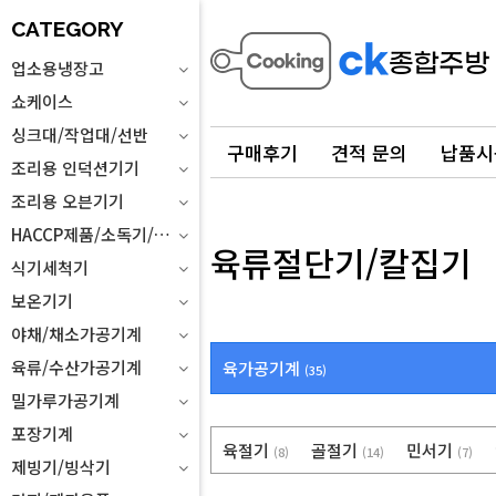
CATEGORY
업소용냉장고
쇼케이스
싱크대/작업대/선반
구매후기
견적 문의
납품시
조리용 인덕션기기
조리용 오븐기기
HACCP제품/소독기/위생설비
육류절단기/칼집기
식기세척기
보온기기
야채/채소가공기계
육류/수산가공기계
육가공기계
(35)
밀가루가공기계
포장기계
육절기
골절기
민서기
(8)
(14)
(7)
제빙기/빙삭기