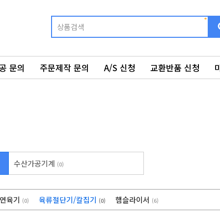
공 문의
주문제작 문의
A/S 신청
교환반품 신청
수산가공기계
(0)
연육기
육류절단기/칼집기
햄슬라이서
(0)
(0)
(6)