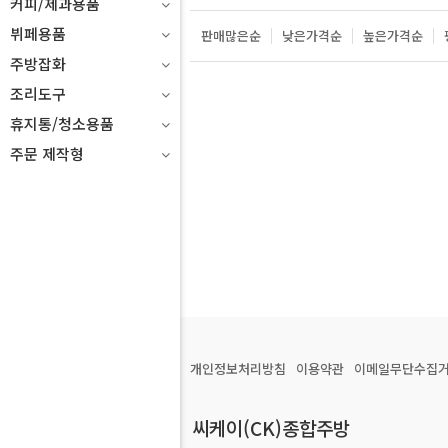
커피/제과용품
뷔페용품
판매많은순
낮은가격순
높은가격순
주방잡화
조리도구
휴지통/청소용품
주문 제작형
개인정보처리방침
이용약관
이메일무단수집
씨케이(CK)종합주방