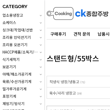
CATEGORY
업소용냉장고
쇼케이스
싱크대/작업대/선반
구매후기
견적 문의
납품시
조리용 인덕션기기
조리용 오븐기기
HACCP제품/소독기/위생설비
스탠드형/55박스
식기세척기
보온기기
야채/채소가공기계
육류/수산가공기계
직냉식 냉장/냉동고
(71)
밀가루가공기계
육수/사리 냉장고
(39)
포장기계
제빙기/빙삭기