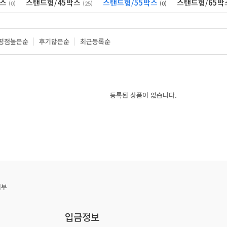
박스
스탠드형/45박스
스탠드형/55박스
스탠드형/65
(0)
(25)
(0)
평점높은순
후기많은순
최근등록순
등록된 상품이 없습니다.
거부
입금정보