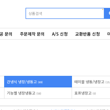
공 문의
주문제작 문의
A/S 신청
교환반품 신청
간냉식 냉장/냉동고
테이블 냉동/냉장고
(69)
(15
기능별 냉장냉동고
호프냉장고
(58)
(0)