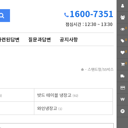
1600-7351
점심시간 : 12:30 ~ 13:30
0
마련된답변
질문과답변
공지사항
0
0
0
-
스탠드형/55박스
밧드 테이블 냉장고
2)
(92)
와인냉장고
(1)