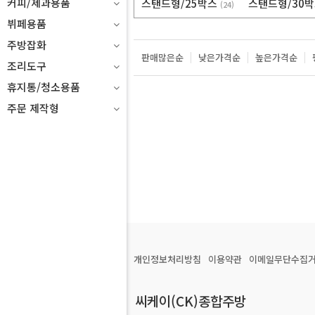
커피/제과용품
스탠드형/25박스
스탠드형/30
(24)
뷔페용품
주방잡화
판매많은순
낮은가격순
높은가격순
조리도구
휴지통/청소용품
주문 제작형
개인정보처리방침
이용약관
이메일무단수집
씨케이(CK)종합주방