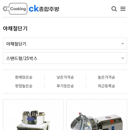
야채절단기
야채절단기
스탠드형/25박스
판매많은순
낮은가격순
높은가격순
평점높은순
후기많은순
최근등록순