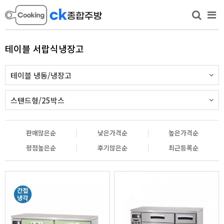
테이블 서랍식냉장고
테이블 냉동/냉장고
스탠드형/25박스
판매많은순
낮은가격순
높은가격순
평점높은순
후기많은순
최근등록순