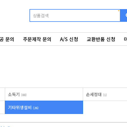
공 문의
주문제작 문의
A/S 신청
교환반품 신청
소독기
손세정대
(88)
(1)
기타위생설비
(26)