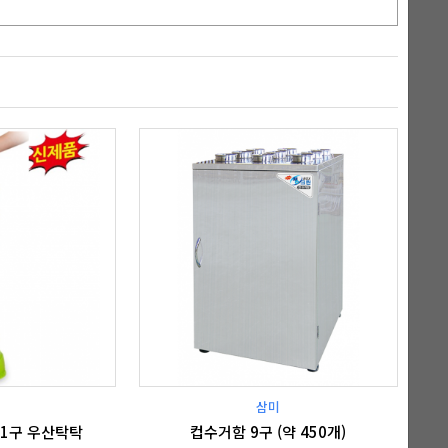
삼미
 1구 우산탁탁
컵수거함 9구 (약 450개)