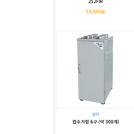
252FIR
50,000원
삼미
컵수거함 6구 (약 300개)