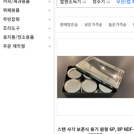
커피/제과용품
발판소독기
정수기
우산/컵
(4)
(8)
뷔페용품
주방잡화
판매많은순
낮은가격순
높은가격순
조리도구
휴지통/청소용품
주문 제작형
스텐 사각 보존식 용기 원형 6P, 8P NDF-