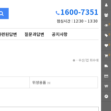
1600-7351
점심시간 : 12:30 ~ 13:30
0
마련된답변
질문과답변
공지사항
0
0
0
-
우산/컵 회수대
위생용품
(9)