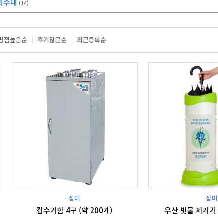
 회수대
(14)
평점높은순
후기많은순
최근등록순
삼미
삼미
컵수거함 4구 (약 200개)
우산 빗물 제거기