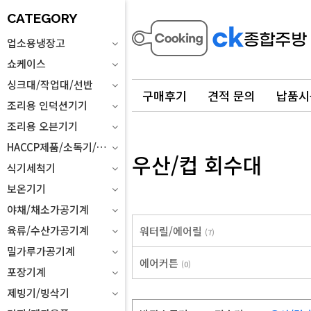
CATEGORY
업소용냉장고
쇼케이스
싱크대/작업대/선반
구매후기
견적 문의
납품시
조리용 인덕션기기
조리용 오븐기기
HACCP제품/소독기/위생설비
우산/컵 회수대
식기세척기
보온기기
야채/채소가공기계
육류/수산가공기계
워터릴/에어릴
(7)
밀가루가공기계
에어커튼
(0)
포장기계
제빙기/빙삭기