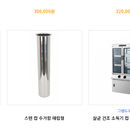
300,000원
320,0
그랜드
스텐 컵 수거함 매립형
살균 건조 소독기 컵