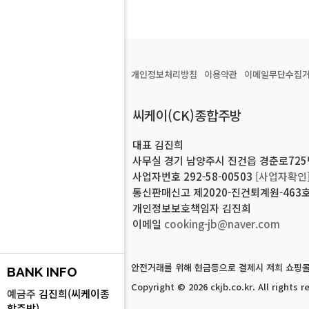
개인정보처리방침
이용약관
이메일무단수집
씨케이(CK)종합주방
대표 김진희
사무실 경기 남양주시 진건읍 경춘로725번길
사업자번호 292-58-00503
[사업자확인
통신판매신고 제2020-진건퇴계원-463
개인정보보호책임자 김진희
이메일
cooking-jb@naver.com
안전거래를 위해 현금등으로 결제시 저희 쇼핑몰
BANK INFO
Copyright © 2026 ckjb.co.kr.
All rights r
예금주
김진희(씨케이종
합주방)