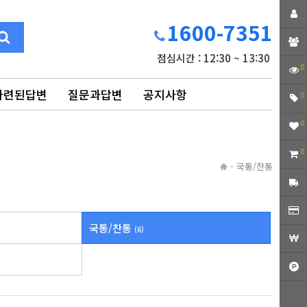
1600-7351
점심시간 : 12:30 ~ 13:30
0
마련된답변
질문과답변
공지사항
0
0
0
-
국통/찬통
국통/찬통
(6)