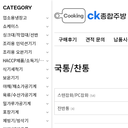
CATEGORY
업소용냉장고
쇼케이스
싱크대/작업대/선반
구매후기
견적 문의
납품시
조리용 인덕션기기
조리용 오븐기기
HACCP제품/소독기/위생설비
국통/찬통
식기세척기
보온기기
야채/채소가공기계
육류/수산가공기계
스텐잡화/PC잡화
(54)
밀가루가공기계
잔반통
(4)
포장기계
제빙기/빙삭기