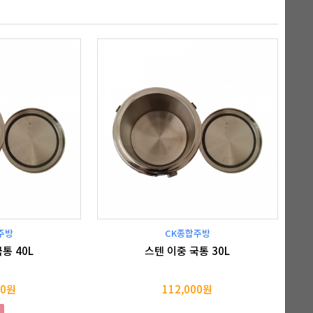
주방
CK종합주방
통 40L
스텐 이중 국통 30L
00원
112,000원