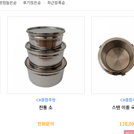
평점높은순
후기많은순
최근등록순
CK종합주방
CK종합
찬통 소
스텐 이중 국
전화문의
128,0
BEST