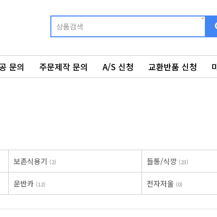
공 문의
주문제작 문의
A/S 신청
교환반품 신청
보존식용기
들통/식깡
(2)
(23)
운반카
전자저울
(12)
(0)