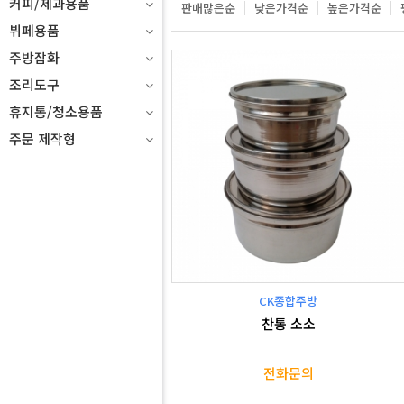
커피/제과용품
판매많은순
낮은가격순
높은가격순
뷔페용품
주방잡화
조리도구
휴지통/청소용품
주문 제작형
CK종합주방
찬통 소소
전화문의