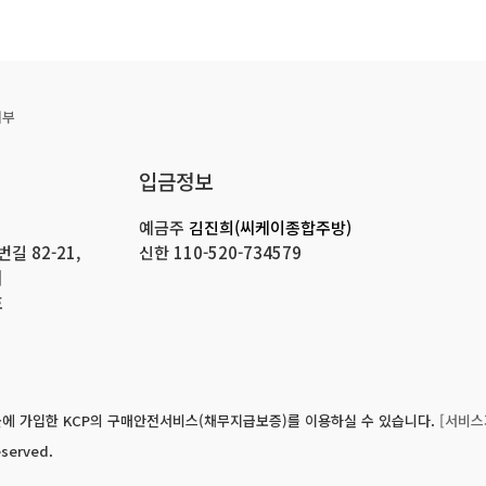
거부
입금정보
예금주
김진희(씨케이종합주방)
 82-21,
신한
110-520-734579
]
호
에 가입한 KCP의 구매안전서비스(채무지급보증)를 이용하실 수 있습니다.
[서비스
eserved.