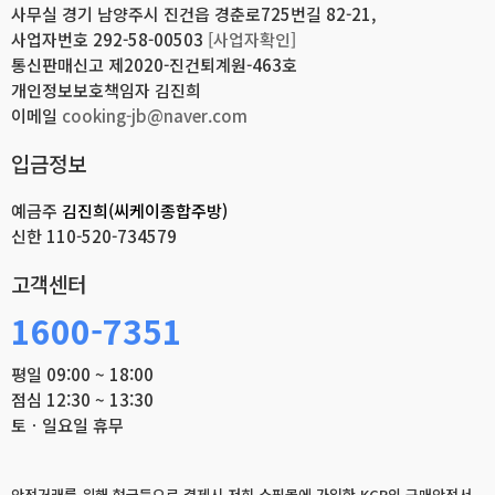
사무실 경기 남양주시 진건읍 경춘로725번길 82-21,
사업자번호 292-58-00503
[사업자확인]
통신판매신고 제2020-진건퇴계원-463호
개인정보보호책임자 김진희
이메일
cooking-jb@naver.com
입금정보
예금주
김진희(씨케이종합주방)
신한
110-520-734579
고객센터
1600-7351
평일 09:00 ~ 18:00
점심 12:30 ~ 13:30
토ㆍ일요일 휴무
안전거래를 위해 현금등으로 결제시 저희 쇼핑몰에 가입한 KCP의 구매안전서