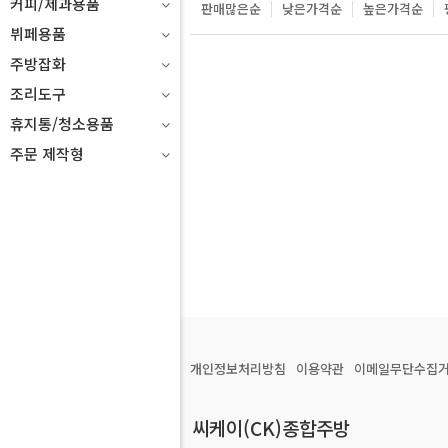
커피/제과용품
판매많은순
낮은가격순
높은가격순
뷔페용품
주방잡화
조리도구
휴지통/청소용품
주문 제작형
개인정보처리방침
이용약관
이메일무단수집
씨케이(CK)종합주방