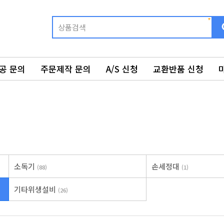
공 문의
주문제작 문의
A/S 신청
교환반품 신청
소독기
손세정대
(88)
(1)
기타위생설비
(26)