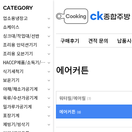
CATEGORY
업소용냉장고
쇼케이스
싱크대/작업대/선반
구매후기
견적 문의
납품시
조리용 인덕션기기
조리용 오븐기기
HACCP제품/소독기/위생설비
에어커튼
식기세척기
보온기기
야채/채소가공기계
육류/수산가공기계
워터릴/에어릴
(7)
밀가루가공기계
에어커튼
(0)
포장기계
제빙기/빙삭기