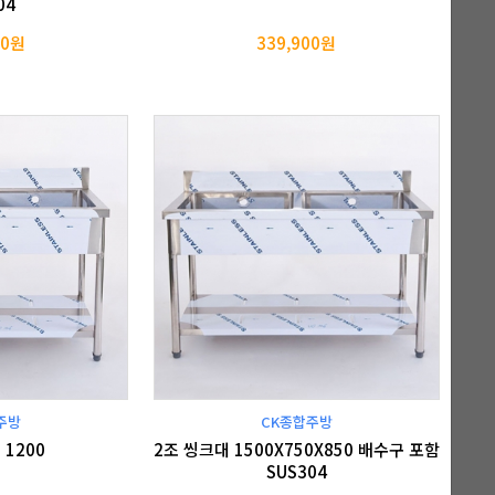
04
00원
339,900원
주방
CK종합주방
 1200
2조 씽크대 1500X750X850 배수구 포함
SUS304