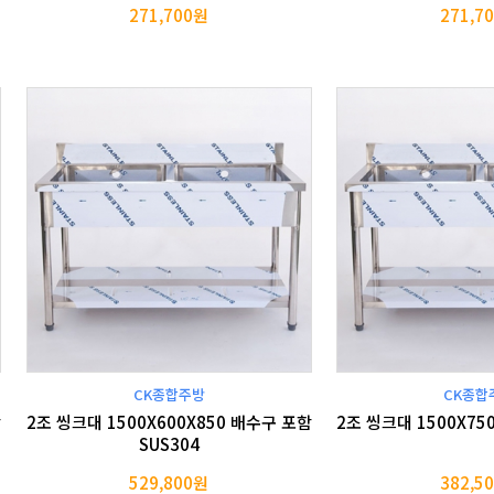
271,700원
271,7
CK종합주방
CK종합
함
2조 씽크대 1500X600X850 배수구 포함
2조 씽크대 1500X75
SUS304
529,800원
382,5