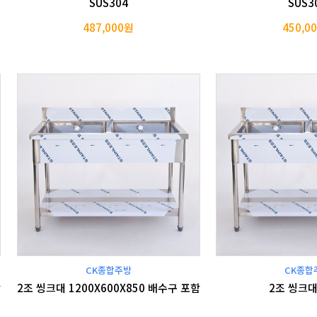
SUS304
SUS3
487,000원
450,0
CK종합주방
CK종합
함
2조 씽크대 1200X600X850 배수구 포함
2조 씽크대