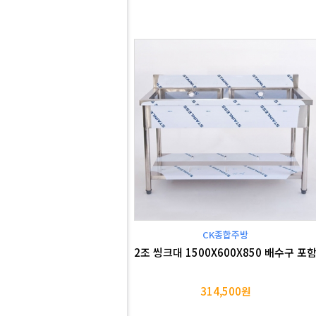
CK종합주방
2조 씽크대 1500X600X850 배수구 포
314,500원