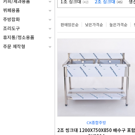
커피/제과용품
1조 싱크대
2조 싱크대
생
(42)
(45)
뷔페용품
주방잡화
판매많은순
낮은가격순
높은가격순
조리도구
휴지통/청소용품
주문 제작형
CK종합주방
2조 씽크대 1200X750X850 배수구 포