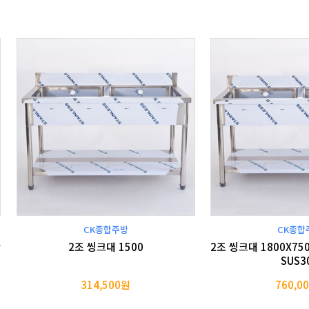
CK종합주방
CK종합
함
2조 씽크대 1500
2조 씽크대 1800X75
SUS3
314,500원
760,0