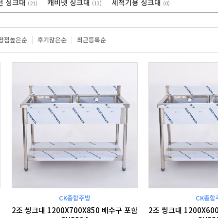
선 싱크대
캐비넷 싱크대
세척기용 싱크대
(21)
(13)
(0)
평점높은순
후기많은순
최근등록순
CK종합주방
CK종합
함
2조 씽크대 1200X700X850 배수구 포함
2조 씽크대 1200X60