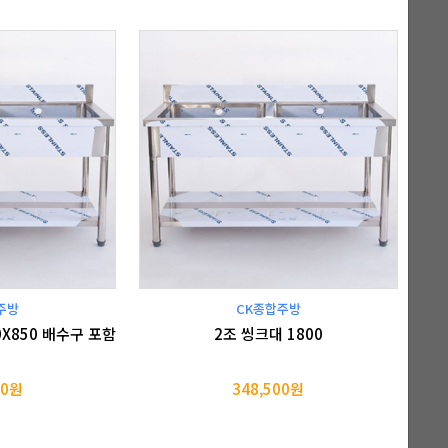
주방
CK종합주방
0X850 배수구 포함
2조 씽크대 1800
00원
348,500원