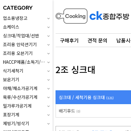
CATEGORY
업소용냉장고
쇼케이스
싱크대/작업대/선반
구매후기
견적 문의
납품시
조리용 인덕션기기
조리용 오븐기기
HACCP제품/소독기/위생설비
2조 싱크대
식기세척기
보온기기
야채/채소가공기계
육류/수산가공기계
싱크대 / 세척기용 싱크대
(121)
밀가루가공기계
배기후드
(0)
포장기계
제빙기/빙삭기