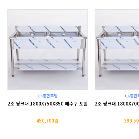
CK종합주방
CK종합
함
2조 씽크대 1800X750X850 배수구 포함
2조 씽크대 1800X70
450,700원
399,5