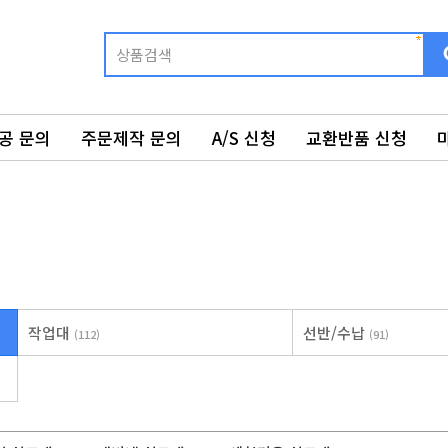
공 문의
주문제작 문의
A/S 신청
교환반품 신청
작업대
선반/수납
(112)
(91)