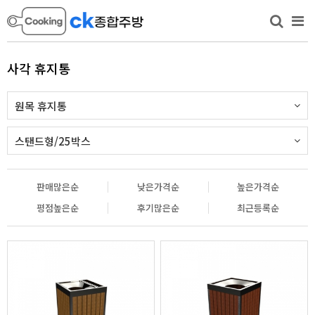
사각 휴지통
원목 휴지통
스탠드형/25박스
판매많은순
낮은가격순
높은가격순
평점높은순
후기많은순
최근등록순