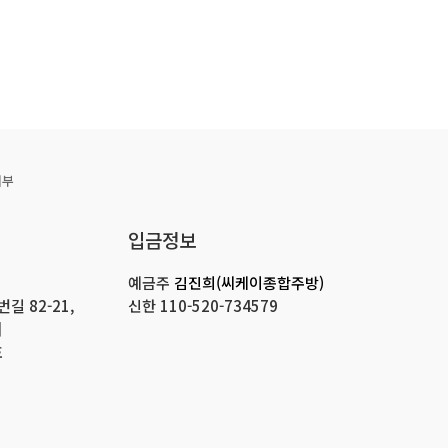
거부
입금정보
예금주
김진희(씨케이종합주방)
 82-21,
신한
110-520-734579
]
호