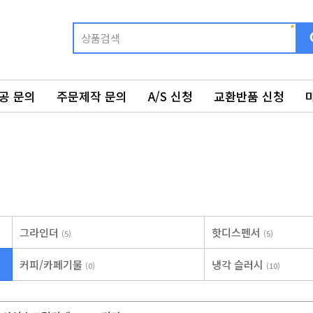
공 문의
주문제작 문의
A/S 신청
교환반품 신청
그라인더
핫디스펜서
(5)
(5)
커피/카페기물
냉각 슬러시
(0)
(10)