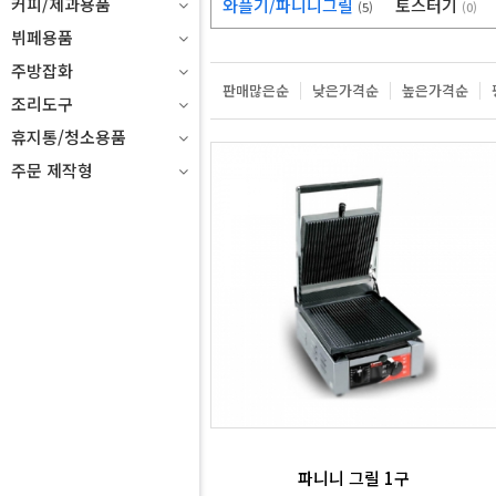
커피/제과용품
와플기/파니니그릴
토스터기
(5)
(0)
뷔페용품
주방잡화
판매많은순
낮은가격순
높은가격순
조리도구
휴지통/청소용품
주문 제작형
파니니 그릴 1구