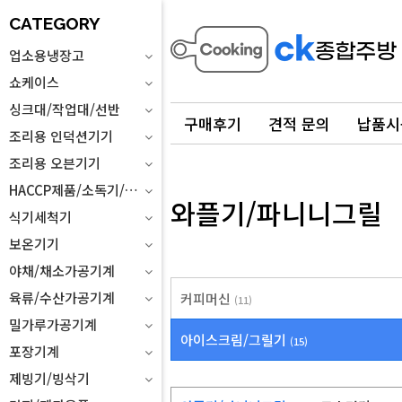
CATEGORY
업소용냉장고
쇼케이스
싱크대/작업대/선반
구매후기
견적 문의
납품시
조리용 인덕션기기
조리용 오븐기기
HACCP제품/소독기/위생설비
와플기/파니니그릴
식기세척기
보온기기
야채/채소가공기계
육류/수산가공기계
커피머신
(11)
밀가루가공기계
아이스크림/그릴기
(15)
포장기계
제빙기/빙삭기