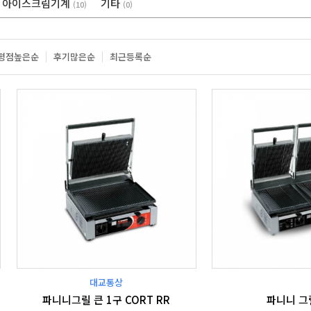
아이스크림기계
기타
(10)
(0)
평점높은순
후기많은순
최근등록순
대교통상
파니니그릴 큰 1구 CORT RR
파니니 그