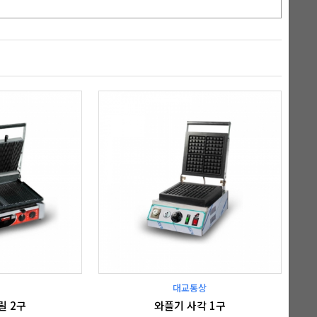
대교통상
릴 2구
와플기 사각 1구