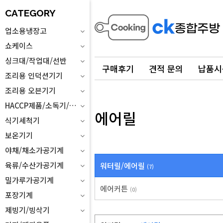
CATEGORY
업소용냉장고
쇼케이스
싱크대/작업대/선반
구매후기
견적 문의
납품시
조리용 인덕션기기
조리용 오븐기기
HACCP제품/소독기/위생설비
에어릴
식기세척기
보온기기
야채/채소가공기계
육류/수산가공기계
워터릴/에어릴
(7)
밀가루가공기계
에어커튼
(0)
포장기계
제빙기/빙삭기