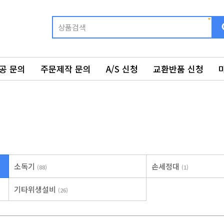
공 문의
주문제작 문의
A/S 신청
교환반품 신청
소독기
손세정대
(88)
(1)
기타위생설비
(26)