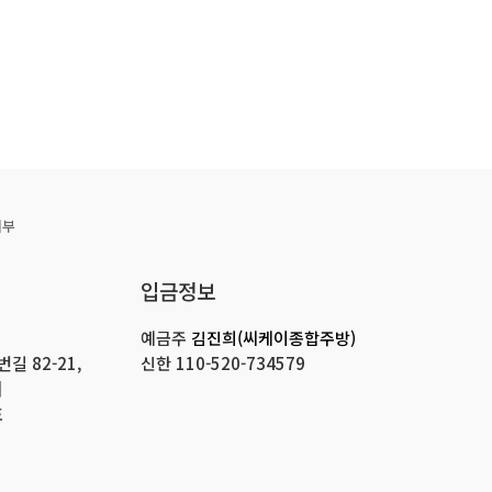
거부
입금정보
예금주
김진희(씨케이종합주방)
 82-21,
신한
110-520-734579
]
호