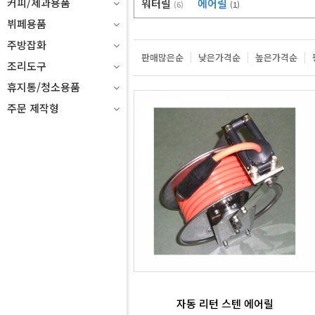
커피/제과용품
워터릴
에어릴
(6)
(1)
뷔페용품
주방잡화
판매많은순
낮은가격순
높은가격순
조리도구
휴지통/청소용품
주문 제작형
자동 리턴 스텐 에어릴