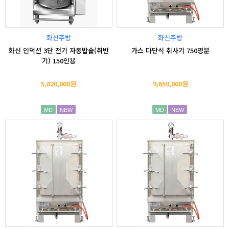
화신주방
화신주방
화신 인덕션 3단 전기 자동밥솥(취반
가스 다단식 취사기 750명분
기) 150인용
5,820,000원
9,650,000원
MD
NEW
MD
NEW