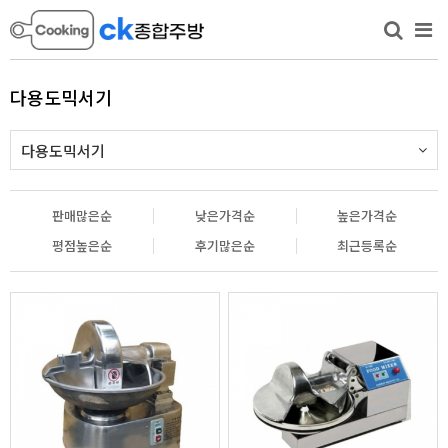
다용도믹서기
다용도믹서기
판매많은순
낮은가격순
높은가격순
평점높은순
후기많은순
최근등록순